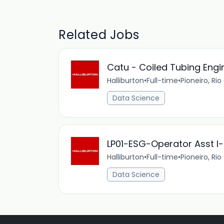
Related Jobs
Catu - Coiled Tubing Engi
Halliburton
•
Full-time
•
Pioneiro, Ri
Data Science
LP01-ESG-Operator Asst I
Halliburton
•
Full-time
•
Pioneiro, Ri
Data Science