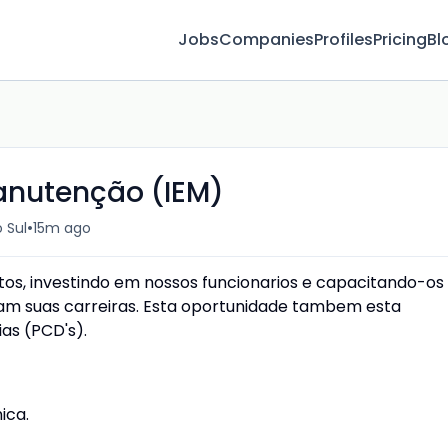
Jobs
Companies
Profiles
Pricing
Bl
anutenção (IEM)
•
 Sul
15m ago
os, investindo em nossos funcionarios e capacitando-os
am suas carreiras. Esta oportunidade tambem esta
as (PCD's).
ica.