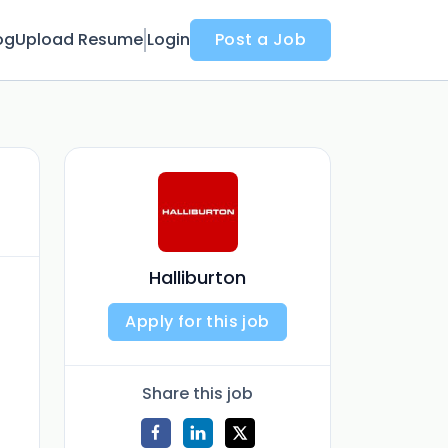
og
Upload Resume
Login
Post a Job
Halliburton
Apply for this job
Share this job