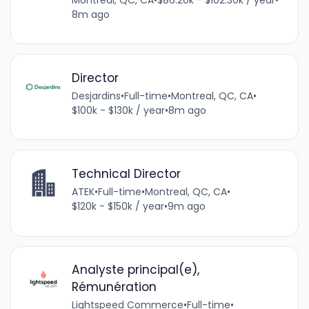
8m ago
Director
Desjardins
•
Full-time
•
Montreal, QC, CA
•
$100k - $130k / year
•
8m ago
Technical Director
ATEK
•
Full-time
•
Montreal, QC, CA
•
$120k - $150k / year
•
9m ago
Analyste principal(e),
Rémunération
Lightspeed Commerce
•
Full-time
•