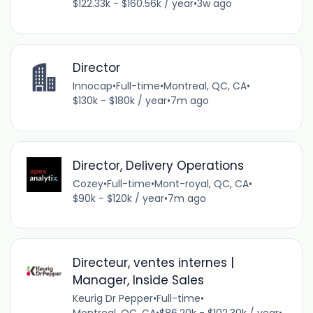
$122.33k - $160.56k / year
•
3w ago
Director
Innocap
•
Full-time
•
Montreal, QC, CA
•
$130k - $180k / year
•
7m ago
Director, Delivery Operations
Cozey
•
Full-time
•
Mont-royal, QC, CA
•
$90k - $120k / year
•
7m ago
Directeur, ventes internes |
Manager, Inside Sales
Keurig Dr Pepper
•
Full-time
•
Montreal, QC, CA
•
$86.20k - $102.30k / year
•