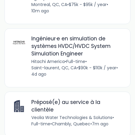
Montreal, QC, CA
•
$75k - $95k / year
•
10m ago
Ingénieur·e en simulation de
systèmes HVDC/HVDC System
Simulation Engineer
Hitachi America
•
Full-time
•
Saint-laurent, QC, CA
•
$90k - $110k / year
•
4d ago
Préposé(e) au service à la
clientèle
Veolia Water Technologies & Solutions
•
Full-time
•
Chambly, Quebec
•
7m ago