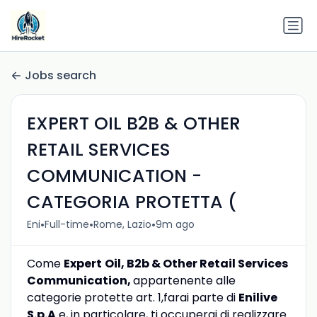
Jobs search
EXPERT OIL B2B & OTHER
RETAIL SERVICES
COMMUNICATION -
CATEGORIA PROTETTA (
•
•
•
Eni
Full-time
Rome, Lazio
9m ago
Come
Expert
Oil, B2b & Other Retail Services
Communication,
appartenente alle
categorie protette art. 1,farai parte di
Enilive
S.p.A
e, in particolare, ti occuperai di realizzare