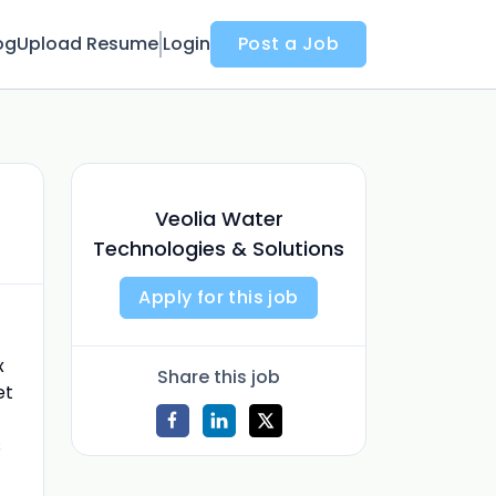
og
Upload Resume
Login
Post a Job
Veolia Water
Technologies & Solutions
Apply for this job
x
Share this job
et
s