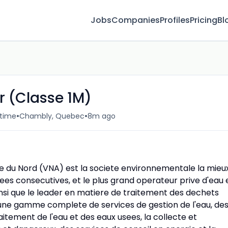
Jobs
Companies
Profiles
Pricing
Bl
r (Classe 1M)
•
•
-time
Chambly, Quebec
8m ago
que du Nord (VNA) est la societe environnementale la mieu
ees consecutives, et le plus grand operateur prive d'eau 
insi que le leader en matiere de traitement des dechets
re une gamme complete de services de gestion de l'eau, de
aitement de l'eau et des eaux usees, la collecte et